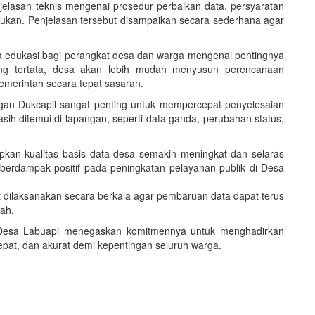
jelasan teknis mengenai prosedur perbaikan data, persyaratan
dukan. Penjelasan tersebut disampaikan secara sederhana agar
ana edukasi bagi perangkat desa dan warga mengenai pentingnya
ang tertata, desa akan lebih mudah menyusun perencanaan
erintah secara tepat sasaran.
gan Dukcapil sangat penting untuk mempercepat penyelesaian
h ditemui di lapangan, seperti data ganda, perubahan status,
apkan kualitas basis data desa semakin meningkat dan selaras
berdampak positif pada peningkatan pelayanan publik di Desa
 dilaksanakan secara berkala agar pembaruan data dapat terus
bah.
h Desa Labuapi menegaskan komitmennya untuk menghadirkan
pat, dan akurat demi kepentingan seluruh warga.