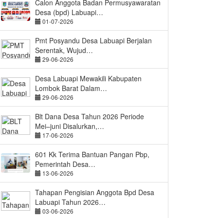
Calon Anggota Badan Permusyawaratan
Desa (bpd) Labuapi…
01-07-2026
Pmt Posyandu Desa Labuapi Berjalan
Serentak, Wujud…
29-06-2026
Desa Labuapi Mewakili Kabupaten
Lombok Barat Dalam…
29-06-2026
Blt Dana Desa Tahun 2026 Periode
Mei–juni Disalurkan,…
17-06-2026
601 Kk Terima Bantuan Pangan Pbp,
Pemerintah Desa…
13-06-2026
Tahapan Pengisian Anggota Bpd Desa
Labuapi Tahun 2026…
03-06-2026