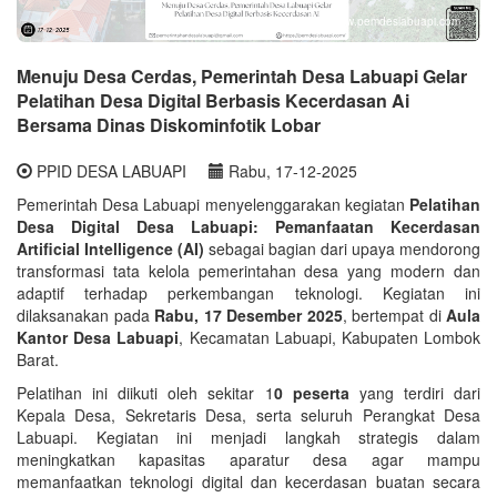
www.pemdeslabuapi.com
Menuju Desa Cerdas, Pemerintah Desa Labuapi Gelar
Pelatihan Desa Digital Berbasis Kecerdasan Ai
Bersama Dinas Diskominfotik Lobar
PPID DESA LABUAPI
Rabu, 17-12-2025
Pemerintah Desa Labuapi menyelenggarakan kegiatan
Pelatihan
Desa Digital Desa Labuapi: Pemanfaatan Kecerdasan
Artificial Intelligence (AI)
sebagai bagian dari upaya mendorong
transformasi tata kelola pemerintahan desa yang modern dan
adaptif terhadap perkembangan teknologi. Kegiatan ini
dilaksanakan pada
Rabu, 17 Desember 2025
, bertempat di
Aula
Kantor Desa Labuapi
, Kecamatan Labuapi, Kabupaten Lombok
Barat.
Pelatihan ini diikuti oleh sekitar 1
0 peserta
yang terdiri dari
Kepala Desa, Sekretaris Desa, serta seluruh Perangkat Desa
Labuapi. Kegiatan ini menjadi langkah strategis dalam
meningkatkan kapasitas aparatur desa agar mampu
memanfaatkan teknologi digital dan kecerdasan buatan secara