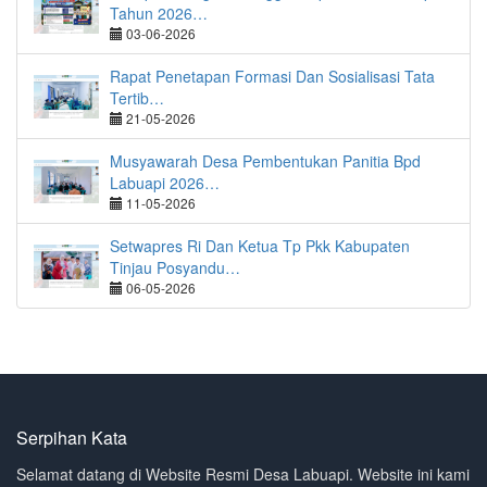
Tahun 2026…
03-06-2026
Rapat Penetapan Formasi Dan Sosialisasi Tata
Tertib…
21-05-2026
Musyawarah Desa Pembentukan Panitia Bpd
Labuapi 2026…
11-05-2026
Setwapres Ri Dan Ketua Tp Pkk Kabupaten
Tinjau Posyandu…
06-05-2026
Serpihan Kata
Selamat datang di Website Resmi Desa Labuapi. Website ini kami