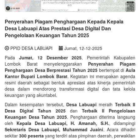
www.pemdeslabuapi.com
Penyerahan Piagam Penghargaan Kepada Kepala
Desa Labuapi Atas Prestasi Desa Digital Dan
Pengelolaan Keuangan Tahun 2025
PPID DESA LABUAPI
Jumat, 12-12-2025
Pada
Jumat, 12 Desember 2025
, Pemerintah Kabupaten
Lombok Barat menyelenggarakan
Penyerahan Piagam
Penghargaan Desa Berprestasi Tahun 2025
bertempat di
Aula
Kantor Bupati Lombok Barat
. Kegiatan ini merupakan agenda
resmi daerah sebagai bentuk apresiasi atas kinerja pemerintah
desa dalam mendorong transformasi digital dan tata kelola
keuangan yang akuntabel.
Dalam kesempatan tersebut,
Desa Labuapi
meraih
Terbaik II
Desa Digital Tahun 2025
dan
Terbaik II Pengelolaan
Keuangan Desa Tahun 2025
. Penghargaan diterima langsung
oleh
Kepala Desa Labuapi, H. Amanah, S.H.
, didampingi
Sekretaris Desa Labuapi, Muhammad Juaini
. Acara dihadiri
sekitar
300 peserta
yang terdiri atas pimpinan daerah, perwakilan