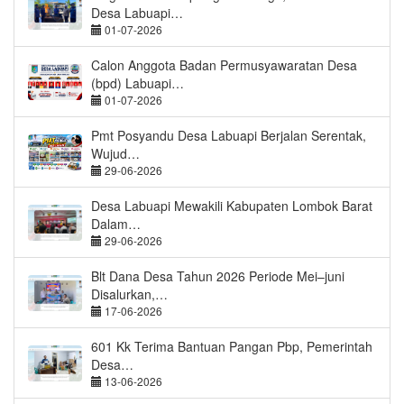
Desa Labuapi…
01-07-2026
Calon Anggota Badan Permusyawaratan Desa
(bpd) Labuapi…
01-07-2026
Pmt Posyandu Desa Labuapi Berjalan Serentak,
Wujud…
29-06-2026
Desa Labuapi Mewakili Kabupaten Lombok Barat
Dalam…
29-06-2026
Blt Dana Desa Tahun 2026 Periode Mei–juni
Disalurkan,…
17-06-2026
601 Kk Terima Bantuan Pangan Pbp, Pemerintah
Desa…
13-06-2026