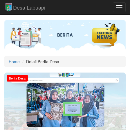
Desa Labuapi
Toggl
Home
Detail Berita Desa
Berita Desa