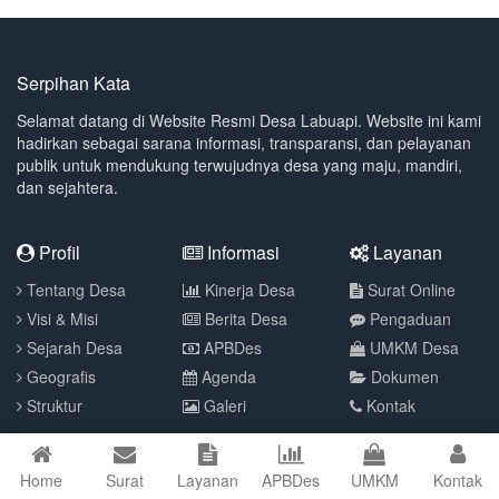
Serpihan Kata
Selamat datang di Website Resmi Desa Labuapi. Website ini kami
hadirkan sebagai sarana informasi, transparansi, dan pelayanan
publik untuk mendukung terwujudnya desa yang maju, mandiri,
dan sejahtera.
Profil
Informasi
Layanan
Tentang Desa
Kinerja Desa
Surat Online
Visi & Misi
Berita Desa
Pengaduan
Sejarah Desa
APBDes
UMKM Desa
Geografis
Agenda
Dokumen
Struktur
Galeri
Kontak
© 2026 Pemerintah Desa Labuapi Lombok Barat
Home
Surat
Layanan
APBDes
UMKM
Kontak