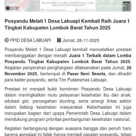
www.pemdeslabuapi.com
Posyandu Melati 1 Desa Labuapi Kembali Raih Juara 1
Tingkat Kabupaten Lombok Barat Tahun 2025
PPID DESA LABUAPI
Jumat, 28-11-2025
Posyandu Melati 1 Desa Labuapi kembali mencatatkan prestasi
membanggakan dengan meraih
Juara 1 Terbaik dalam Lomba
Posyandu Tingkat Kabupaten Lombok Barat Tahun 2025
.
Kegiatan penyerahan penghargaan dilaksanakan pada Jumat,
28
November 2025
, bertempat di
Pasar Seni Sesela
, dan dihadiri
para kader posyandu, serta Tim Puskesmas Labuapi.
Prestasi ini menjadi bukti komitmen Posyandu Desa Labuapi
dalam meningkatkan mutu pelayanan kesehatan ibu dan anak,
edukasi gizi, pencegahan stunting, serta sinergi lintas sektor
dalam bidang kesehatan masyarakat. Keberhasilan ini juga
merupakan bagian dari upaya Pemerintah Desa Labuapi dalam
mendukung program prioritas pembangunan kesehatan nasional.
Kegiatan berlangsung dengan suasana bangga dan penuh haru
karena apresiasi ini tidak hanya menjadi capaian posyandu, tetapi